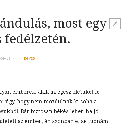
rándulás, most egy
s fedélzetén.
-09-18
EGYÉB
yan emberek, akik az egész életüket le
lni úgy, hogy nem mozdulnak ki soha a
sukból. Bár biztosan békés lehet, ha jó
zületett az ember, én azonban el se tudnám