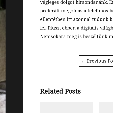
végleges dolgot kimondanánk. Er
preferált megoldás a telefonos be
ellentétben itt azonnal tudunk k
fél. Plusz, ebben a digitális vilá
Nemsokára meg is beszéltünk min
←
Previous Po
Post
navigation
Related Posts