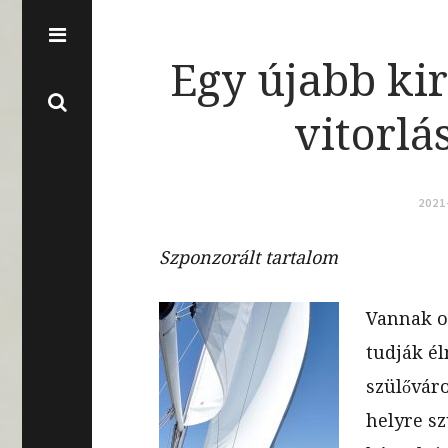
Egy újabb ki
vitorlá
2021
Szponzorált tartalom
Vannak ol
tudják é
szülőváro
helyre s