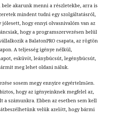
 bele akarunk menni a részletekbe, arra is
eretek mindent tudni egy szolgáltatásról,
 jólesett, hogy ennyi olvasnivalóm van az
íváncsiak, hogy a programszervezésen belül
állalkozik a BalatonPRO csapata, az rögtön
apon. A teljesség igénye nélkül,
apot, esküvőt, leánybúcsút, legénybúcsút,
rmit meg lehet oldani náluk.
vezése sosem megy ennyire egyértelműen.
iztos, hogy az igényeinknek megfelel az,
ált a számunkra. Ebben az esetben sem kell
átbeszélhetünk velük azelőtt, hogy bármi