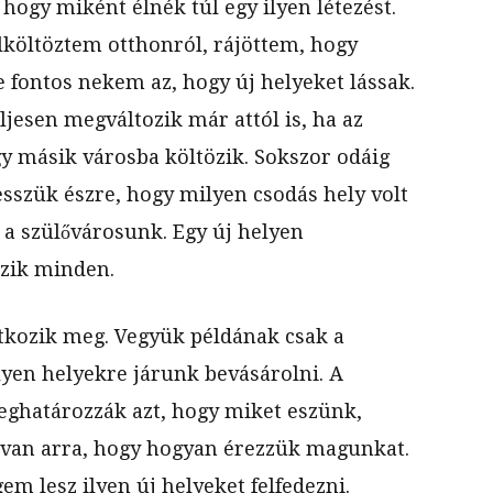
 hogy miként élnék túl egy ilyen létezést.
lköltöztem otthonról, rájöttem, hogy
 fontos nekem az, hogy új helyeket lássak.
eljesen megváltozik már attól is, ha az
y másik városba költözik. Sokszor odáig
sszük észre, hogy milyen csodás hely volt
a szülővárosunk. Egy új helyen
zik minden.
tkozik meg. Vegyük példának csak a
lyen helyekre járunk bevásárolni. A
ghatározzák azt, hogy miket eszünk,
l van arra, hogy hogyan érezzük magunkat.
m lesz ilyen új helyeket felfedezni.