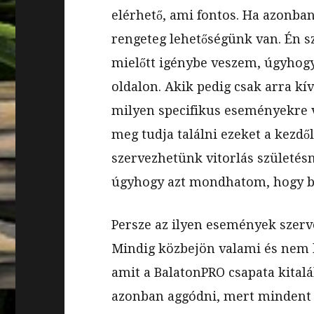
elérhető, ami fontos. Ha azonban
rengeteg lehetőségünk van. Én sz
mielőtt igénybe veszem, úgyhogy
oldalon. Akik pedig csak arra k
milyen specifikus eseményekre v
meg tudja találni ezeket a kezdől
szervezhetünk vitorlás születésn
úgyhogy azt mondhatom, hogy bá
Persze az ilyen események szer
Mindig közbejön valami és nem b
amit a BalatonPRO csapata kital
azonban aggódni, mert mindent 