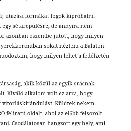
j utazási formákat fogok kipróbálni.
 egy sétarepülésre, de annyira nem
kor azonban eszembe jutott, hogy milyen
 Gyerekkoromban sokat néztem a Balaton
álmodoztam, hogy milyen lehet a fedélzetén
társaság, akik közül az egyik srácnak
t. Kiváló alkalom volt ez arra, hogy
 vitorláskirándulást. Küldtek nekem
feliratú oldalt, ahol az előbb felsorolt
ani. Csodálatosan hangzott egy hely, ami