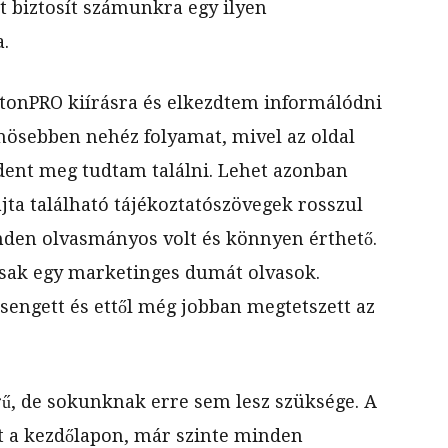
t biztosít számunkra egy ilyen
.
atonPRO kiírásra és elkezdtem informálódni
önösebben nehéz folyamat, mivel az oldal
dent meg tudtam találni. Lehet azonban
ajta található tájékoztatószövegek rosszul
nden olvasmányos volt és könnyen érthető.
sak egy marketinges dumát olvasok.
engett és ettől még jobban megtetszett az
, de sokunknak erre sem lesz szüksége. A
t a kezdőlapon, már szinte minden