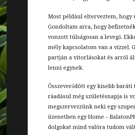
Most például elterveztem, hogy ú
Gondoltam arra, hogy befizetnék
vonzott túlságosan a levegő. Ek
mély kapcsolatom van a vízzel.
partján a vitorlásokat és arról 
lenni egynek.
Összeverődött egy kisebb baráti 
ráadásul még születésnapja is vol
megszervezzünk neki egy szuper
üzenetben egy Home – BalatonPRO 
dolgokat mind valóra tudom vált