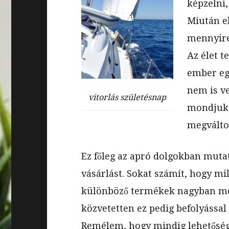
képzelni,
Miután e
mennyire
Az élet t
ember eg
nem is ve
vitorlás születésnap
mondjuk 
megválto
Ez főleg az apró dolgokban muta
vásárlást. Sokat számít, hogy mi
különböző termékek nagyban me
közvetetten ez pedig befolyássa
Remélem, hogy mindig lehetősége