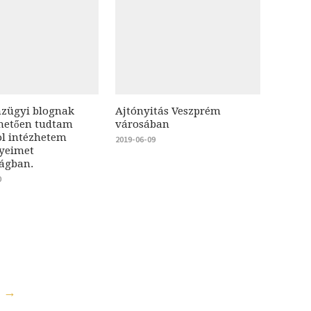
nzügyi blognak
Ajtónyitás Veszprém
hetően tudtam
városában
ol intézhetem
2019-06-09
yeimet
ságban.
0
s →