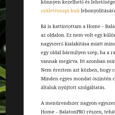
könnyen kezelhető és lehetősége
születésnapi buli
lebonyolítására
Rá is kattintottam a Home – Bal
az oldalon. Ez nem volt egy kül
nagyszerű kialakítása miatt min
egy oldal bármilyen szép, ha a r
vannak megírva. Itt azonban mi
Nem éreztem azt közben, hogy c
Minden egyes mondat őszintén cs
általuk nyújtott szolgáltatás.
A menürendszer nagyon egyszerű
Home – BalatonPRO részen, tehá