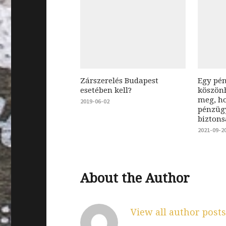
Zárszerelés Budapest
Egy pé
esetében kell?
köszön
meg, h
2019-06-02
pénzüg
bizton
2021-09-2
About the Author
View all author post